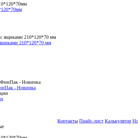
*120*70мм
 ящиками 210*120*70 мм
инПак - Новинка
ии
Контакты
Прайс-лист
Калькулятор
Но