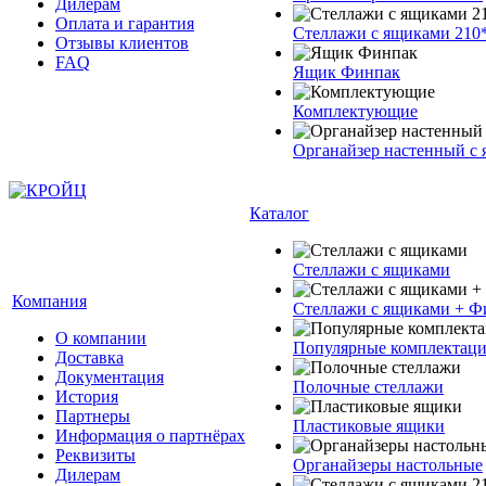
Дилерам
Оплата и гарантия
Стеллажи с ящиками 210
Отзывы клиентов
FAQ
Ящик Финпак
Комплектующие
Органайзер настенный с
Каталог
Стеллажи с ящиками
Компания
Стеллажи с ящиками + Ф
О компании
Популярные комплектац
Доставка
Документация
Полочные стеллажи
История
Партнеры
Пластиковые ящики
Информация о партнёрах
Реквизиты
Органайзеры настольные
Дилерам