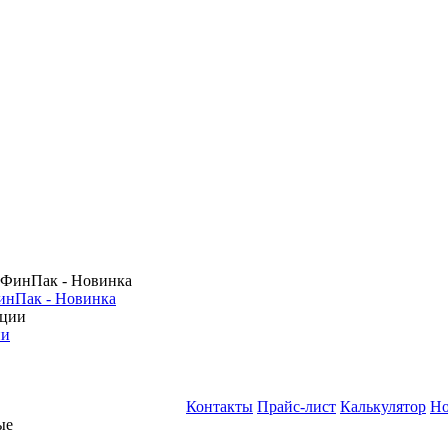
инПак - Новинка
ии
Контакты
Прайс-лист
Калькулятор
Но