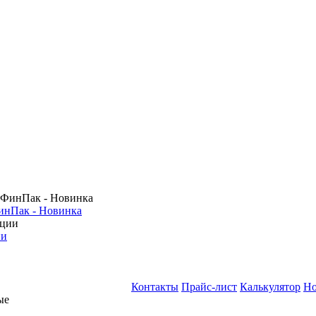
инПак - Новинка
ии
Контакты
Прайс-лист
Калькулятор
Но