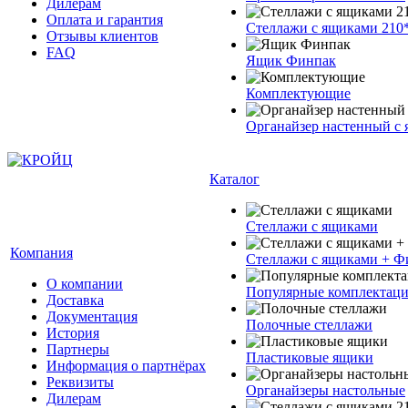
Дилерам
Оплата и гарантия
Стеллажи с ящиками 210
Отзывы клиентов
FAQ
Ящик Финпак
Комплектующие
Органайзер настенный с
Каталог
Стеллажи с ящиками
Компания
Стеллажи с ящиками + Ф
О компании
Популярные комплектац
Доставка
Документация
Полочные стеллажи
История
Партнеры
Пластиковые ящики
Информация о партнёрах
Реквизиты
Органайзеры настольные
Дилерам