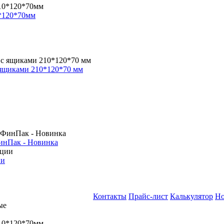
*120*70мм
 ящиками 210*120*70 мм
инПак - Новинка
ии
Контакты
Прайс-лист
Калькулятор
Но