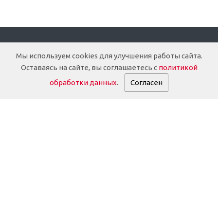
Компания
Мы используем cookies для улучшения работы сайта.
Оставаясь на сайте, вы соглашаетесь с
политикой
О компании
обработки данных
.
Согласен
Доставка
Документация
История
Партнеры
Информация о партнёрах
Реквизиты
Дилерам
Оплата и гарантия
Отзывы клиентов
FAQ