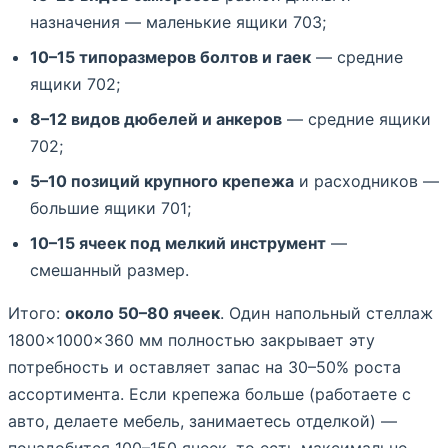
назначения — маленькие ящики 703;
10–15 типоразмеров болтов и гаек
— средние
ящики 702;
8–12 видов дюбелей и анкеров
— средние ящики
702;
5–10 позиций крупного крепежа
и расходников —
большие ящики 701;
10–15 ячеек под мелкий инструмент
—
смешанный размер.
Итого:
около 50–80 ячеек
. Один напольный стеллаж
1800×1000×360 мм полностью закрывает эту
потребность и оставляет запас на 30–50% роста
ассортимента. Если крепежа больше (работаете с
авто, делаете мебель, занимаетесь отделкой) —
понадобится 100–150 ячеек, то есть максимально