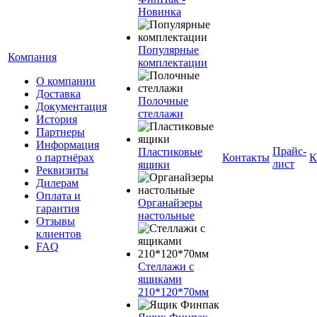
Новинка
Популярные
Компания
комплектации
О компании
Доставка
Полочные
Документация
стеллажи
История
Партнеры
Информация
Прайс-
Пластиковые
о партнёрах
Контакты
К
лист
ящики
Реквизиты
Дилерам
Оплата и
Органайзеры
гарантия
настольные
Отзывы
клиентов
FAQ
Стеллажи с
ящиками
210*120*70мм