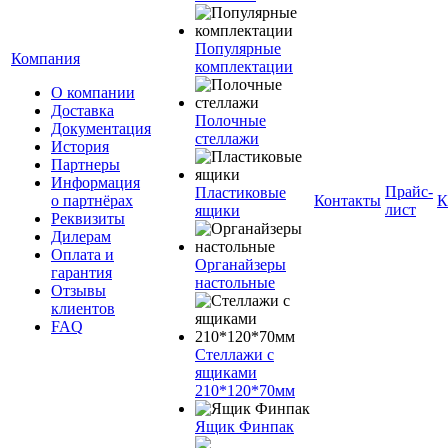
Популярные
Компания
комплектации
О компании
Доставка
Полочные
Документация
стеллажи
История
Партнеры
Информация
Прайс-
Пластиковые
о партнёрах
Контакты
К
лист
ящики
Реквизиты
Дилерам
Оплата и
Органайзеры
гарантия
настольные
Отзывы
клиентов
FAQ
Стеллажи с
ящиками
210*120*70мм
Ящик Финпак