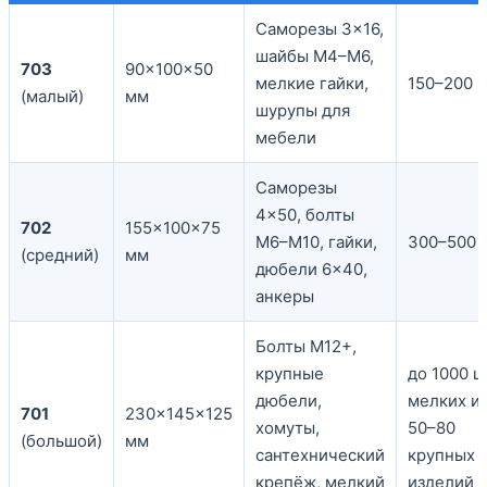
Саморезы 3×16,
шайбы М4–М6,
703
90×100×50
мелкие гайки,
150–200 
(малый)
мм
шурупы для
мебели
Саморезы
4×50, болты
702
155×100×75
М6–М10, гайки,
300–500 
(средний)
мм
дюбели 6×40,
анкеры
Болты М12+,
крупные
до 1000 ш
дюбели,
мелких и
701
230×145×125
хомуты,
50–80
(большой)
мм
сантехнический
крупных
крепёж, мелкий
изделий