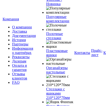
Новинка
Популярные
Компания
комплектации
О компании
Доставка
Полочные
Документация
стеллажи
История
Партнеры
Информация
Прайс-
Пластиковые
о партнёрах
Контакты
К
лист
ящики
Реквизиты
Дилерам
Оплата и
Органайзеры
гарантия
настольные
Отзывы
клиентов
FAQ
Стеллажи с
ящиками
210*120*70мм