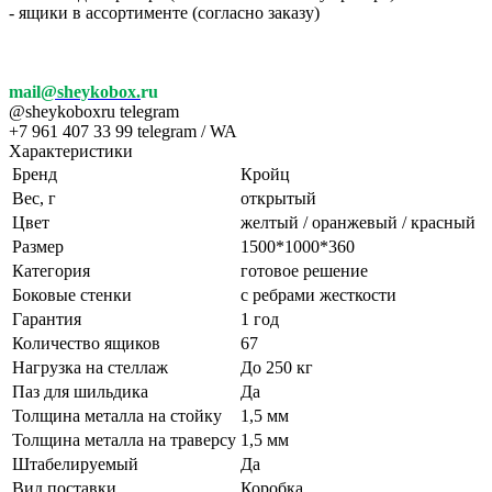
- ящики в ассортименте (согласно заказу)
mail
@sheykobox.
ru
@sheykoboxru telegram
+7 961 407 33 99 telegram / WA
Характеристики
Бренд
Кройц
Вес, г
открытый
Цвет
желтый / оранжевый / красный
Размер
1500*1000*360
Категория
готовое решение
Боковые стенки
с ребрами жесткости
Гарантия
1 год
Количество ящиков
67
Нагрузка на стеллаж
До 250 кг
Паз для шильдика
Да
Толщина металла на стойку
1,5 мм
Толщина металла на траверсу
1,5 мм
Штабелируемый
Да
Вид поставки
Коробка