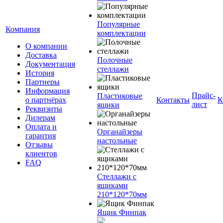
Популярные
Компания
комплектации
О компании
Доставка
Полочные
Документация
стеллажи
История
Партнеры
Информация
Прайс-
Пластиковые
о партнёрах
Контакты
К
лист
ящики
Реквизиты
Дилерам
Оплата и
Органайзеры
гарантия
настольные
Отзывы
клиентов
FAQ
Стеллажи с
ящиками
210*120*70мм
Ящик Финпак