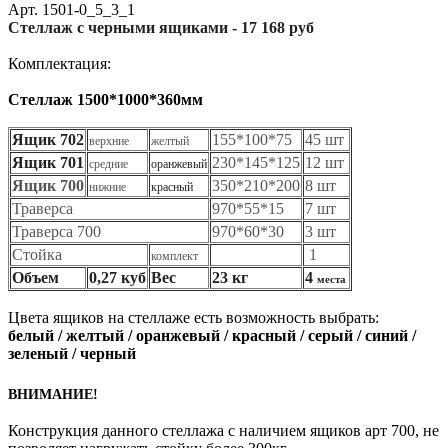
Арт.
1501-0_5_3_1
Стеллаж с черными ящиками - 17 168 руб
Комплектация:
Стеллаж 1500*1000*360мм
Ящик 702
155*100*75
45 шт
верхние
желтый
Ящик 701
230*145*125
12 шт
средние
оранжевый
Ящик 700
350*210*200
8 шт
нижние
красный
Траверса
970*55*15
7 шт
Траверса 700
970*60*30
3 шт
Стойка
1
комплект
Объем
0,27 куб
Вес
23 кг
4
места
Цвета ящиков на стеллаже есть возможность выбрать:
белый / желтый / оранжевый / красный / серый / синий /
зеленый / черный
ВНИМАНИЕ!
Конструкция данного стеллажа с наличием ящиков арт 700, не