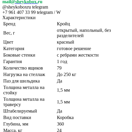
mail
@sheykobox.
ru
@sheykoboxru telegram
+7 961 407 33 99 telegram / W
Характеристики
Бренд
Кройц
открытый, напольный, без
Вес, г
разделителей
Цвет
красный
Категория
готовое решение
Боковые стенки
с ребрами жесткости
Гарантия
1 год
Количество ящиков
79
Нагрузка на стеллаж
До 250 кг
Паз для шильдика
Да
Толщина металла на
1,5 мм
стойку
Толщина металла на
1,5 мм
траверсу
Штабелируемый
Да
Вид поставки
Коробка
Глубина, мм
360
Масса, кг
24