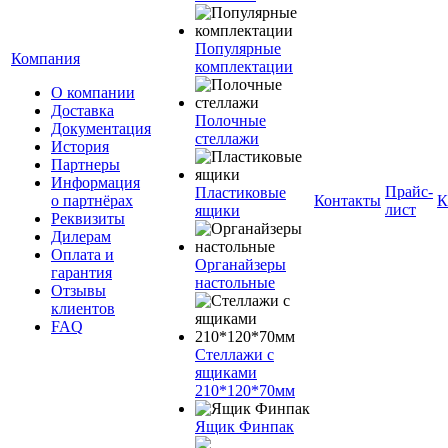
Популярные
Компания
комплектации
О компании
Доставка
Полочные
Документация
стеллажи
История
Партнеры
Информация
Прайс-
Пластиковые
о партнёрах
Контакты
К
лист
ящики
Реквизиты
Дилерам
Оплата и
Органайзеры
гарантия
настольные
Отзывы
клиентов
FAQ
Стеллажи с
ящиками
210*120*70мм
Ящик Финпак