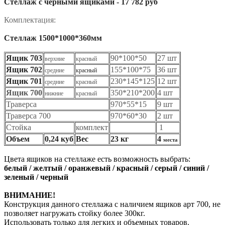
Стеллаж с черными ящиками -
17 782 руб
Комплектация:
Стеллаж 1500*1000*360мм
Ящик 703
90*100*50
27 шт
верхние
красный
Ящик 702
155*100*75
36 шт
средние
красный
Ящик 701
230*145*125
12 шт
средние
красный
Ящик 700
350*210*200
4 шт
нижние
красный
Траверса
970*55*15
9 шт
Траверса 700
970*60*30
2 шт
Стойка
комплект
1
Объем
0,24 куб
Вес
23 кг
4
места
Цвета ящиков на стеллаже есть возможность выбрать:
белый / желтый / оранжевый / красный / серый / синий /
зеленый / черный
ВНИМАНИЕ!
Конструкция данного стеллажа с наличием ящиков арт 700, не
позволяет нагружать стойку более 300кг.
Использовать только для легких и объемных товаров.