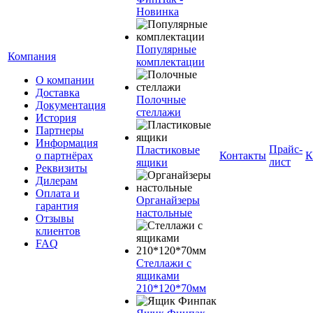
Новинка
Популярные
Компания
комплектации
О компании
Доставка
Полочные
Документация
стеллажи
История
Партнеры
Информация
Прайс-
Пластиковые
о партнёрах
Контакты
К
лист
ящики
Реквизиты
Дилерам
Оплата и
Органайзеры
гарантия
настольные
Отзывы
клиентов
FAQ
Стеллажи с
ящиками
210*120*70мм