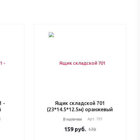
 -
Ящик складской 701
й
(23*14.5*12.5м) оранжевый
1
В наличии
Арт.
701
159
руб.
170