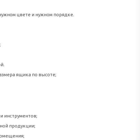
нужном цвете и нужном порядке.
;
й.
размера ящика по высоте;
и инструментов;
ной продукции;
помещения;