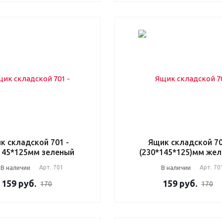
к складской 701 -
Ящик складской 7
145*125мм зеленый
(230*145*125)мм же
В наличии
Арт.
701
В наличии
Арт.
70
159
руб.
159
руб.
170
170