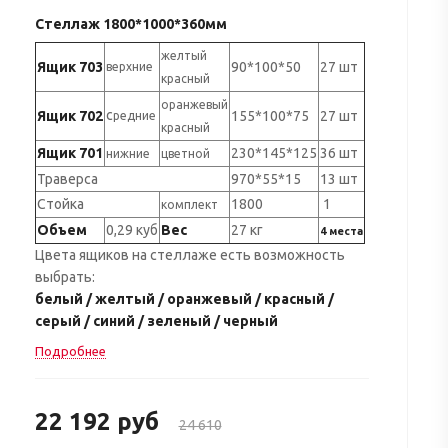
Стеллаж 1800*1000*360мм
желтый
Ящик 703
90*100*50
27 шт
верхние
красный
оранжевый
с
Ящик 702
155*100*75
27 шт
редние
красный
Ящик 701
230*145*125
36 шт
нижние
цветной
Траверса
970*55*15
13 шт
Стойка
1800
1
комплект
Объем
0,29 куб
Вес
27 кг
4 места
Цвета ящиков на стеллаже есть возможность
выбрать:
белый / желтый / оранжевый / красный /
серый / синий / зеленый / черный
Подробнее
22 192
руб
24 610