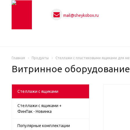
mail@sheykobox.ru
Главная
Продукты
Стеллажи с пластиковыми ящиками для ме
Витринное оборудование
Стеллажи с ящиками
Стеллажи с ящиками +
ФинПак - Новинка
Популярные комплектации