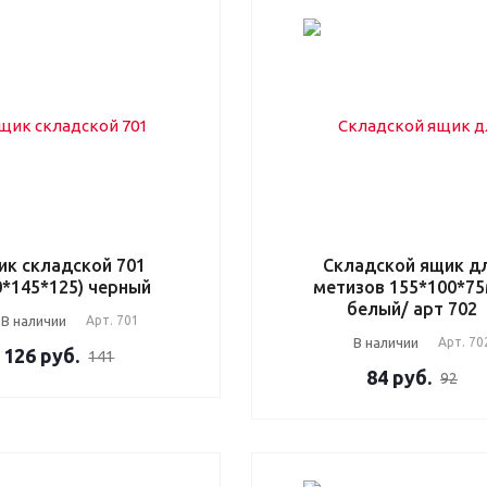
ик складской 701
Складской ящик д
0*145*125) черный
метизов 155*100*7
белый/ арт 702
В наличии
Арт.
701
В наличии
Арт.
70
126
руб.
141
84
руб.
92