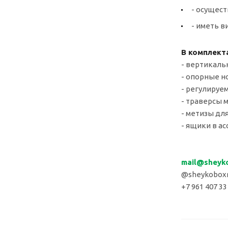
- осущест
- иметь 
В комплект
- вертикаль
- опорные но
- регулируе
- траверсы 
- метизы для
- ящики в ас
mail
@sheyk
@sheykoboxr
+7 961 407 33