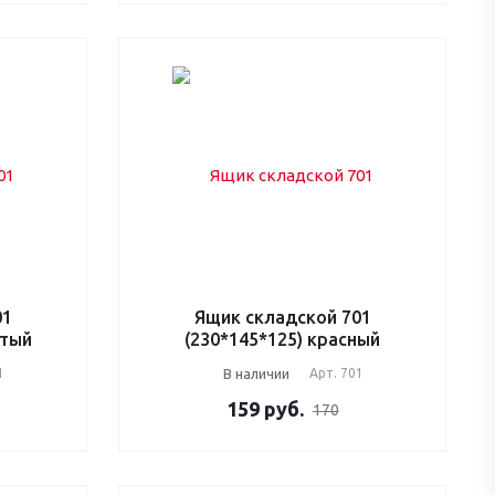
01
Ящик складской 701
лтый
(230*145*125) красный
1
В наличии
Арт.
701
159
руб.
170