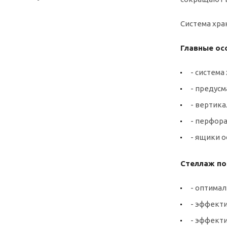
Система хра
Главные ос
- систем
- предус
- вертик
- перфора
- ящики о
Стеллаж по
- оптимал
- эффект
- эффект