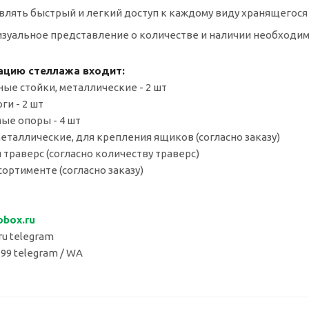
влять быстрый и легкий доступ к каждому виду хранящегося
визуальное представление о количестве и наличии необходи
ацию стеллажа входит:
ные стойки, металлические - 2 шт
ги - 2 шт
мые опоры - 4 шт
металлические, для крепления ящиков (согласно заказу)
 траверс (согласно количеству траверс)
сортименте (согласно заказу)
obox.
ru
u telegram
 99 telegram / WA