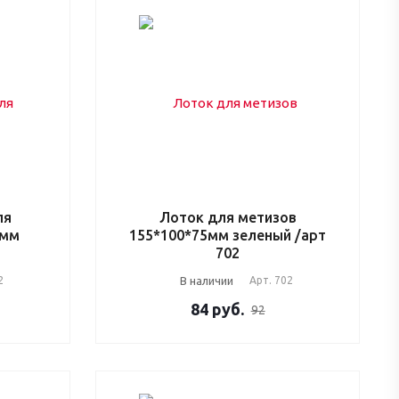
ля
Лоток для метизов
5мм
155*100*75мм зеленый /арт
702
2
В наличии
Арт.
702
84
руб.
92