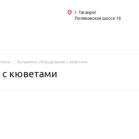
г. Таганрог
Поляковское шоссе 16
тизов
Витринное оборудование с кюветами
 с кюветами