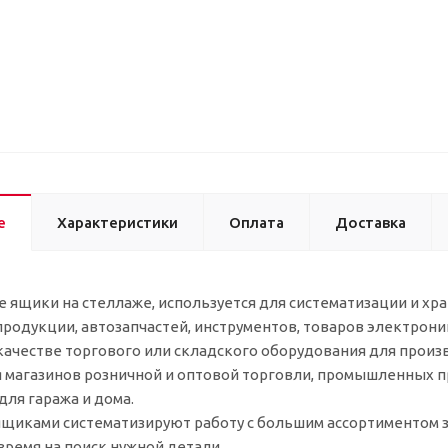
е
Характеристики
Оплата
Доставка
 ящики на стеллаже, используется для систематизации и х
родукции, автозапчастей, инструментов, товаров электрони
качестве торгового или складского оборудования для прои
я магазинов розничной и оптовой торговли, промышленных пр
для гаража и дома.
ящиками систематизируют работу с большим ассортиментом з
ремя на поиск нужной детали.