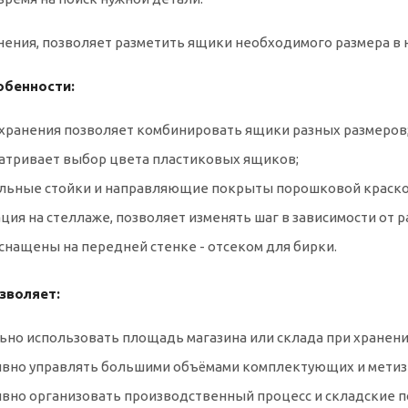
нения, позволяет разметить ящики необходимого размера в 
обенности:
а хранения позволяет комбинировать ящики разных размеров
матривает выбор цвета пластиковых ящиков;
альные стойки и направляющие покрыты порошковой краско
ция на стеллаже, позволяет изменять шаг в зависимости от 
снащены на передней стенке - отсеком для бирки.
зволяет:
ьно использовать площадь магазина или склада при хранени
ивно управлять большими объёмами комплектующих и метиз
ивно организовать производственный процесс и складские 