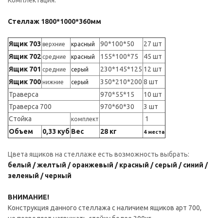
Стеллаж 1800*1000*360мм
Ящик 703
90*100*50
27 шт
верхние
красный
Ящик 702
155*100*75
45 шт
средние
красный
Ящик 701
230*145*125
12 шт
средние
серый
Ящик 700
350*210*200
8 шт
нижние
серый
Траверса
970*55*15
10 шт
Траверса 700
970*60*30
3 шт
Стойка
1
комплект
Объем
0,33 куб
Вес
28 кг
4 места
Цвета ящиков на стеллаже есть возможность выбрать:
белый / желтый / оранжевый / красный / серый / синий /
зеленый / черный
ВНИМАНИЕ!
Конструкция данного стеллажа с наличием ящиков арт 700,