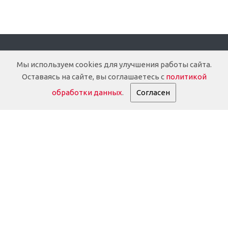
Компания
Мы используем cookies для улучшения работы сайта.
Оставаясь на сайте, вы соглашаетесь с
политикой
О компании
обработки данных
.
Согласен
Доставка
Документация
История
Партнеры
Информация о партнёрах
Реквизиты
Дилерам
Оплата и гарантия
Отзывы клиентов
FAQ