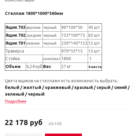
Стеллаж 1800*1000*360мм
Ящик 703
90*100*50
45 шт
верхние
черный
Ящик 702
155*100*75
63 шт
средние
черный
Ящик 701
230*145*125
12 шт
нижние
черный
Траверса
970*55*15
15 шт
Стойка
1800
1
комплект
Объем
0,24 куб
В
ес
27 кг
4 места
Цвета ящиков на стеллаже есть возможность выбрать:
белый / желтый / оранжевый / красный / серый / синий /
зеленый / черный
Подробнее
22 178
руб
25 145