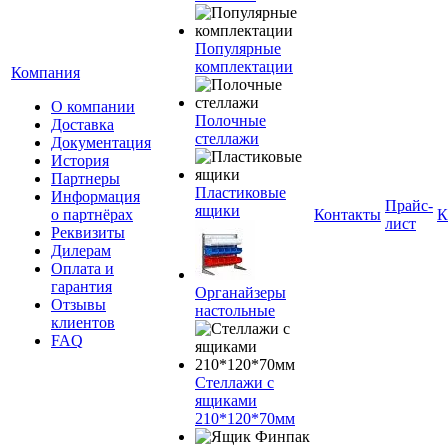
Популярные
комплектации
Компания
О компании
Полочные
Доставка
стеллажи
Документация
История
Партнеры
Пластиковые
Информация
Прайс-
ящики
о партнёрах
Контакты
К
лист
Реквизиты
Дилерам
Оплата и
гарантия
Органайзеры
Отзывы
настольные
клиентов
FAQ
Стеллажи с
ящиками
210*120*70мм