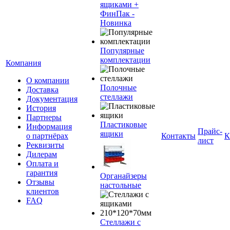
ящиками +
ФинПак -
Новинка
Популярные
комплектации
Компания
О компании
Полочные
Доставка
стеллажи
Документация
История
Партнеры
Пластиковые
Информация
Прайс-
ящики
о партнёрах
Контакты
К
лист
Реквизиты
Дилерам
Оплата и
гарантия
Органайзеры
Отзывы
настольные
клиентов
FAQ
Стеллажи с