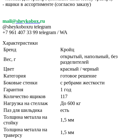
- ящики в ассортименте (согласно заказу)
mail
@sheykobox.
ru
@sheykoboxru telegram
+7 961 407 33 99 telegram / WA
Характеристики
Бренд
Кройц
открытый, напольный, без
Вес, г
разделителей
Цвет
красный / черный
Категория
готовое решение
Боковые стенки
с ребрами жесткости
Гарантия
1 год
Количество ящиков
117
Нагрузка на стеллаж
До 600 кг
Паз для шильдика
есть
Толщина металла на
1,5 мм
стойку
Толщина металла на
1,5 мм
траверсу