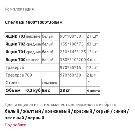
Комплектация:
Стеллаж 1800*1000*360мм
Ящик 703
90*100*50
27 шт
верхние
белый
Ящик 702
155*100*75
63 шт
средние
белый
Ящик 701
230*145*125
12 шт
средние
белый
Ящик 700
350*210*200
4 шт
нижние
белый
Траверса
970*55*15
12 шт
Траверса 700
970*60*30
2 шт
Стойка
1
комплект
Объем
0,3 куб
Вес
28 кг
4 места
Цвета ящиков на стеллаже есть возможность выбрать:
белый / желтый / оранжевый / красный / серый / синий /
зеленый / черный
Подробнее