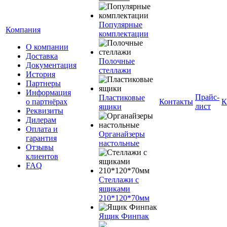
Популярные
Компания
комплектации
О компании
Доставка
Полочные
Документация
стеллажи
История
Партнеры
Информация
Прайс-
Пластиковые
о партнёрах
Контакты
К
лист
ящики
Реквизиты
Дилерам
Оплата и
Органайзеры
гарантия
настольные
Отзывы
клиентов
FAQ
Стеллажи с
ящиками
210*120*70мм
Ящик Финпак