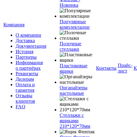
Новинка
Популярные
Компания
комплектации
О компании
Доставка
Полочные
Документация
стеллажи
История
Партнеры
Информация
Прайс-
Пластиковые
о партнёрах
Контакты
К
лист
ящики
Реквизиты
Дилерам
Оплата и
Органайзеры
гарантия
настольные
Отзывы
клиентов
FAQ
Стеллажи с
ящиками
210*120*70мм