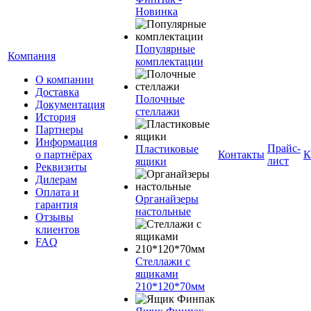
Новинка
Популярные
Компания
комплектации
О компании
Доставка
Полочные
Документация
стеллажи
История
Партнеры
Информация
Прайс-
Пластиковые
о партнёрах
Контакты
К
лист
ящики
Реквизиты
Дилерам
Оплата и
Органайзеры
гарантия
настольные
Отзывы
клиентов
FAQ
Стеллажи с
ящиками
210*120*70мм