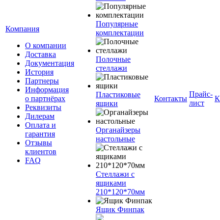
Популярные
Компания
комплектации
О компании
Доставка
Полочные
Документация
стеллажи
История
Партнеры
Информация
Прайс-
Пластиковые
о партнёрах
Контакты
К
лист
ящики
Реквизиты
Дилерам
Оплата и
Органайзеры
гарантия
настольные
Отзывы
клиентов
FAQ
Стеллажи с
ящиками
210*120*70мм
Ящик Финпак