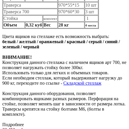
Траверса
970*55*15
10 шт
Траверса 700
970*60*30
3 шт
Стойка
1
комплект
Объем
0,32 куб
Вес
28 кг
4 места
Цвета ящиков на стеллаже есть возможность выбрать:
белый / желтый / оранжевый / красный / серый / синий /
зеленый / черный
ВНИМАНИЕ!
Конструкция данного стеллажа с наличием ящиков арт 700, не
позволяет нагружать стойку более 300кг.
Использовать только для легких и объемных товаров.
Если необходим стеллаж, который выдерживает нагрузку до
900 кг, переходите по ссылке -
Складской стеллаж
Конструкция данного оборудования, позволяет
комбинировать ящиками разных размеров. Перфорация на
стойке, позволяет менять шаг в зависимости от размера лотка.
Траверсы крепятся на стойку болтами М6, (болты в
комплекте).
Подробнее