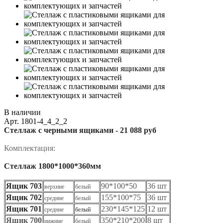
В наличии
Арт.
1801-4_4_2_2
Стеллаж с черными ящиками -
21 088 руб
Комплектация:
Стеллаж 1800*1000*360мм
Ящик 703
90*100*50
36 шт
верхние
белый
Ящик 702
155*100*75
36 шт
средние
белый
Ящик 701
230*145*125
12 шт
средние
белый
Ящик 700
350*210*200
8 шт
нижние
белый