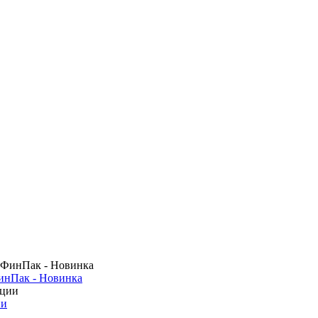
инПак - Новинка
ии