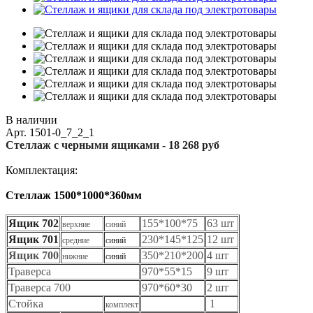
В наличии
Арт.
1501-0_7_2_1
Стеллаж с черными ящиками - 18 268 руб
Комплектация:
Стеллаж 1500*1000*360мм
Ящик 702
155*100*75
63 шт
верхние
синий
Ящик 701
230*145*125
12 шт
средние
синий
Ящик 700
350*210*200
4 шт
нижние
синий
Траверса
970*55*15
9 шт
Траверса 700
970*60*30
2 шт
Стойка
1
комплект