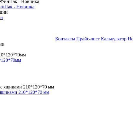
инПак - Новинка
ии
Контакты
Прайс-лист
Калькулятор
Но
*120*70мм
 ящиками 210*120*70 мм