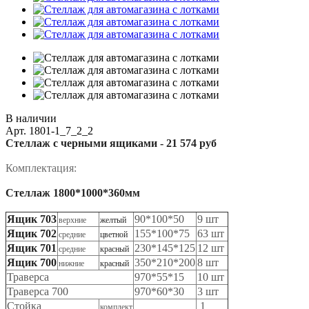
В наличии
Арт.
1801-1_7_2_2
Стеллаж с черными ящиками -
21 574 руб
Комплектация:
Стеллаж 1800*1000*360мм
Ящик 703
90*100*50
9 шт
верхние
желтый
Ящик 702
155*100*75
63 шт
средние
цветной
Ящик 701
230*145*125
12 шт
средние
красный
Ящик 700
350*210*200
8 шт
нижние
красный
Траверса
970*55*15
10 шт
Траверса 700
970*60*30
3 шт
Стойка
1
комплект