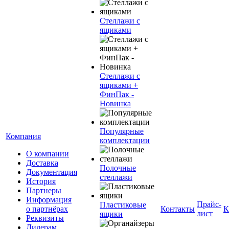
Стеллажи с
ящиками
Стеллажи с
ящиками +
ФинПак -
Новинка
Популярные
Компания
комплектации
О компании
Доставка
Полочные
Документация
стеллажи
История
Партнеры
Информация
Прайс-
Пластиковые
о партнёрах
Контакты
К
лист
ящики
Реквизиты
Дилерам