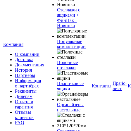
Стеллажи с
ящиками +
ФинПак -
Новинка
Популярные
Компания
комплектации
О компании
Доставка
Полочные
Документация
стеллажи
История
Партнеры
Информация
Прайс-
Пластиковые
о партнёрах
Контакты
К
лист
ящики
Реквизиты
Дилерам
Оплата и
Органайзеры
гарантия
настольные
Отзывы
клиентов
FAQ
Стеллажи с