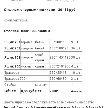
Стеллаж с черными ящиками -
20 138 руб
Комплектация:
Стеллаж 1800*1000*360мм
Ящик 703
90*100*50
9 шт
верхние
белый
Ящик 702
155*100*75
36 шт
средние
белый
синий
Ящик 701
230*145*125
30 шт
средние
серый
Ящик 700
350*210*200
4 шт
нижние
серый
Траверса
970*55*15
10 шт
Траверса 700
970*60*30
2 шт
Стойка
1
комплект
Объем
0,33 куб
Вес
28 кг
4
места
Цвета ящиков на стеллаже есть возможность выбрать:
белый / желтый / оранжевый / красный / серый / синий /