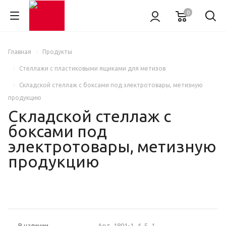
0
Главная
Продукты
Стеллажи с пластиковыми ящиками для метизов
Складской стеллаж с боксами под электротовары, метизную
продукцию
Складской стеллаж с
боксами под
электротовары, метизную
продукцию
НОВИНКА
Арт.
1801-1_4_5_1
В наличии