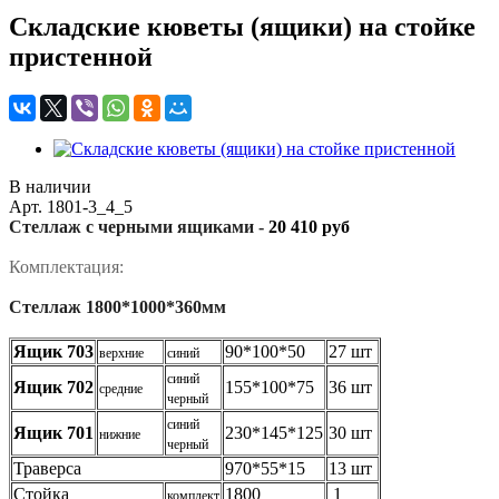
Складские кюветы (ящики) на стойке
пристенной
В наличии
Арт.
1801-3_4_5
Стеллаж с черными ящиками -
20 410 руб
Комплектация:
Стеллаж 1800*1000*360мм
Ящик 703
90*100*50
27 шт
верхние
синий
синий
Ящик 702
155*100*75
36 шт
средние
черный
синий
Ящик 701
230*145*125
30 шт
нижние
черный
Траверса
970*55*15
13 шт
Стойка
1800
1
комплект