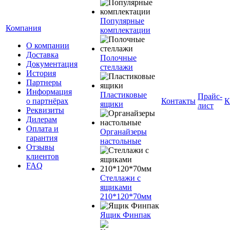
Популярные
Компания
комплектации
О компании
Доставка
Полочные
Документация
стеллажи
История
Партнеры
Информация
Пластиковые
Прайс-
о партнёрах
Контакты
К
ящики
лист
Реквизиты
Дилерам
Оплата и
Органайзеры
гарантия
настольные
Отзывы
клиентов
FAQ
Стеллажи с
ящиками
210*120*70мм
Ящик Финпак