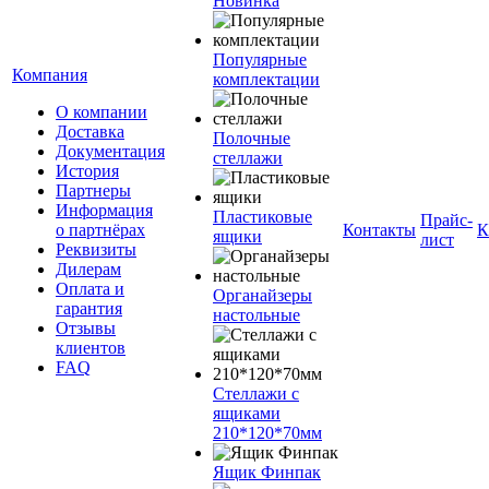
Новинка
Популярные
Компания
комплектации
О компании
Доставка
Полочные
Документация
стеллажи
История
Партнеры
Информация
Пластиковые
Прайс-
о партнёрах
Контакты
К
ящики
лист
Реквизиты
Дилерам
Оплата и
Органайзеры
гарантия
настольные
Отзывы
клиентов
FAQ
Стеллажи с
ящиками
210*120*70мм
Ящик Финпак