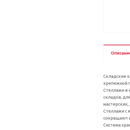
Описани
Складские к
крепежной п
Стеллажи в 
складов, дл
мастерских, 
Стеллажи с 
сокращают в
Система хра