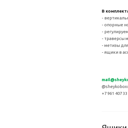
В комплект
- вертикаль
- опорные но
- регулируе
- траверсы 
- метизы для
- ящики в ас
mail
@sheyk
@sheykoboxr
+7 961 407 33
Ящики