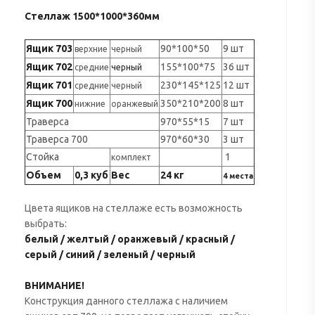
Стеллаж 1500*1000*360мм
Ящик 703
90*100*50
9 шт
верхние
черный
Ящик 702
155*100*75
36 шт
средние
черный
Ящик 701
230*145*125
12 шт
средние
черный
Ящик 700
350*210*200
8 шт
нижние
оранжевый
Траверса
970*55*15
7 шт
Траверса 700
970*60*30
3 шт
Стойка
1
комплект
Объем
0,3 куб
Вес
24 кг
4 места
Цвета ящиков на стеллаже есть возможность
выбрать:
белый / желтый / оранжевый / красный /
серый / синий / зеленый / черный
ВНИМАНИЕ!
Конструкция данного стеллажа с наличием