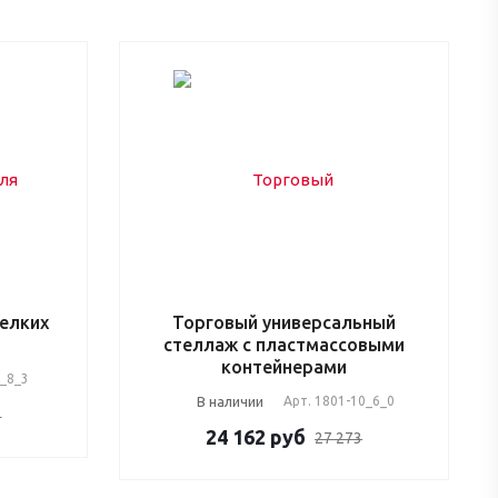
мелких
Торговый универсальный
стеллаж с пластмассовыми
контейнерами
2_8_3
В наличии
Арт.
1801-10_6_0
0
24 162
руб
27 273