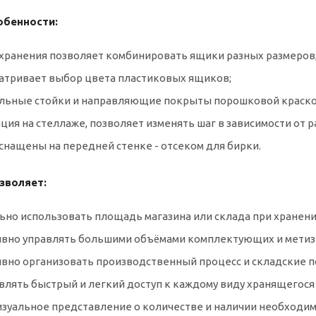
обенности:
а хранения позволяет комбинировать ящики разных размеров
матривает выбор цвета пластиковых ящиков;
альные стойки и направляющие покрыты порошковой краско
ция на стеллаже, позволяет изменять шаг в зависимости от 
снащены на передней стенке - отсеком для бирки.
зволяет:
ьно использовать площадь магазина или склада при хранени
ивно управлять большими объёмами комплектующих и метиз
ивно организовать производственный процесс и складские 
влять быстрый и легкий доступ к каждому виду хранящегося
визуальное представление о количестве и наличии необходи