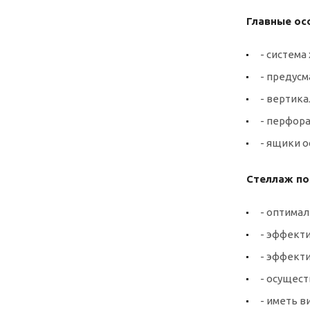
Главные ос
- систем
- предус
- вертик
- перфора
- ящики о
Стеллаж по
- оптимал
- эффект
- эффект
- осущест
- иметь 