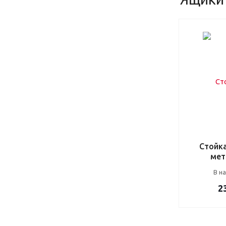
Стойк
мет
В н
2