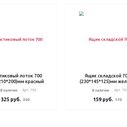
тиковый лоток 700
Ящик складской 7
210*200)мм красный
(230*145*125)мм же
В наличии
Арт.
700
В наличии
Арт.
70
325
руб.
159
руб.
350
170