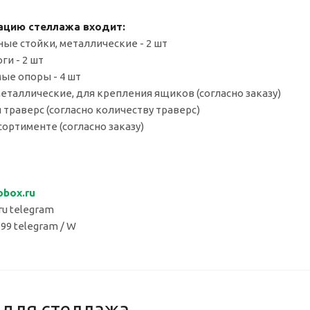
ацию стеллажа входит:
ные стойки, металлические - 2 шт
ги - 2 шт
мые опоры - 4 шт
металлические, для крепления ящиков (согласно заказу)
 траверс (согласно количеству траверс)
сортименте (согласно заказу)
obox.
ru
u telegram
 99 telegram / W
 для стеллажа