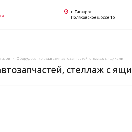
г. Таганрог
ru
Поляковское шоссе 16
тизов
Оборудование в магазин автозапчастей, стеллаж с ящиками
втозапчастей, стеллаж с ящ
КА