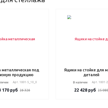
а металлическая под
Ящики на стойке для 
изную продукцию
деталей
аличии
Арт.
1801-5_10_0
В наличии
Арт.
1801-
3 170
руб
22 428
руб
26 326
25 08