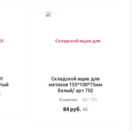
01
Складской ящик для
лтый
метизов 155*100*75мм
белый/ арт 702
1
В наличии
Арт.
702
84
руб.
92