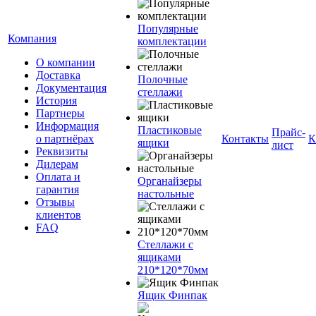
Популярные
Компания
комплектации
О компании
Доставка
Полочные
Документация
стеллажи
История
Партнеры
Информация
Пластиковые
Прайс-
о партнёрах
Контакты
К
ящики
лист
Реквизиты
Дилерам
Оплата и
Органайзеры
гарантия
настольные
Отзывы
клиентов
FAQ
Стеллажи с
ящиками
210*120*70мм
Ящик Финпак