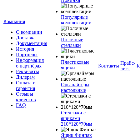
Новинка
Популярные
Компания
комплектации
О компании
Доставка
Полочные
Документация
стеллажи
История
Партнеры
Информация
Пластиковые
Прайс-
о партнёрах
Контакты
К
ящики
лист
Реквизиты
Дилерам
Оплата и
Органайзеры
гарантия
настольные
Отзывы
клиентов
FAQ
Стеллажи с
ящиками
210*120*70мм
Ящик Финпак