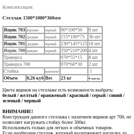
Комплектация:
Стеллаж 1500*1000*360мм
Ящик 703
90*100*50
9 шт
верхние
черный
Ящик 702
155*100*75
36 шт
средние
черный
Ящик 701
230*145*125
18 шт
средние
черный
Ящик 700
350*210*200
4 шт
нижние
черный
Траверса
970*55*15
8 шт
Траверса 700
970*60*30
2 шт
Стойка
1
комплект
Объем
0,26 куб
Вес
23 кг
4 места
Цвета ящиков на стеллаже есть возможность выбрать:
белый / желтый / оранжевый / красный / серый / синий /
зеленый / черный
ВНИМАНИЕ!
Конструкция данного стеллажа с наличием ящиков арт 700, не
позволяет нагружать стойку более 300кг.
Использовать только для легких и объемных товаров.
Если необходим стеллаж, который выдерживает нагрузку до