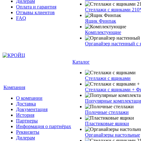
Дилерам
Оплата и гарантия
Стеллажи с ящиками 210
Отзывы клиентов
FAQ
Ящик Финпак
Комплектующие
Органайзер настенный с
Каталог
Стеллажи с ящиками
Компания
Стеллажи с ящиками + Ф
О компании
Популярные комплектац
Доставка
Документация
Полочные стеллажи
История
Партнеры
Пластиковые ящики
Информация о партнёрах
Реквизиты
Органайзеры настольные
Дилерам