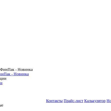
инПак - Новинка
ии
Контакты
Прайс-лист
Калькулятор
Но