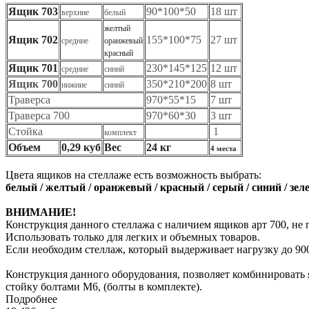
Ящик 703
90*100*50
18 шт
верхние
белый
желтый
Ящик 702
155*100*75
27 шт
средние
оранжевый
красный
Ящик 701
230*145*125
12 шт
средние
синий
Ящик 700
350*210*200
8 шт
нижние
синий
Траверса
970*55*15
7 шт
Траверса 700
970*60*30
3 шт
Стойка
1
комплект
Объем
0,29 куб
Вес
24 кг
4 места
Цвета ящиков на стеллаже есть возможность выбрать:
белый / желтый / оранжевый / красный / серый / синий / зе
ВНИМАНИЕ!
Конструкция данного стеллажа с наличием ящиков арт 700, не п
Использовать только для легких и объемных товаров.
Если необходим стеллаж, который выдерживает нагрузку до 900
Конструкция данного оборудования, позволяет комбинировать я
стойку болтами М6, (болты в комплекте).
Подробнее