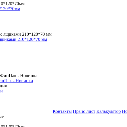
*120*70мм
 ящиками 210*120*70 мм
инПак - Новинка
ии
Контакты
Прайс-лист
Калькулятор
Но