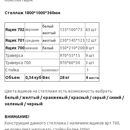
Стеллаж 1800*1000*360мм
белый
Ящик 702
155*100*75
63 шт
верхние
желтый
Ящик 701
230*145*125
12 шт
средние
желтый
Ящик 700
350*210*200
8 шт
нижние
белый
Траверса
970*55*15
9 шт
Траверса 700
970*60*30
3 шт
Стойка
1
комплект
Объем
0,34 куб
Вес
28 кг
4
места
Цвета ящиков на стеллаже есть возможность выбрать:
белый / желтый / оранжевый / красный / серый / синий /
зеленый / черный
ВНИМАНИЕ!
Конструкция данного стеллажа с наличием ящиков арт 700,
не позволяет нагружать стойку более 300кг.