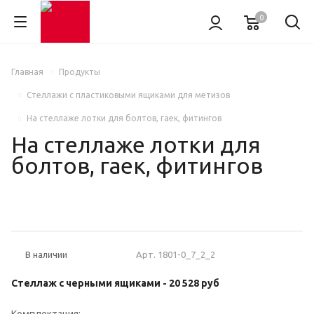
0
Главная
Продукты
Стеллажи с пластиковыми ящиками для метизов
На стеллаже лотки для болтов, гаек, фитингов
На стеллаже лотки для
болтов, гаек, фитингов
НОВИНКА
Арт.
1801-0_7_2_2
В наличии
Стеллаж с черными ящиками -
20 528
руб
Комплектация: