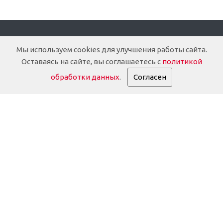
Компания
Мы используем cookies для улучшения работы сайта.
Оставаясь на сайте, вы соглашаетесь с
политикой
О компании
обработки данных
.
Согласен
Доставка
Документация
История
Партнеры
Информация о партнёрах
Реквизиты
Дилерам
Оплата и гарантия
Отзывы клиентов
FAQ