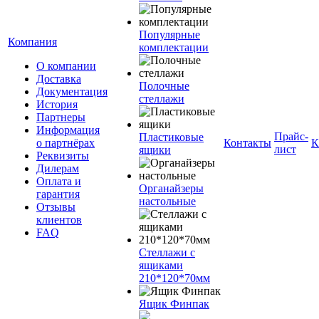
Популярные
Компания
комплектации
О компании
Доставка
Полочные
Документация
стеллажи
История
Партнеры
Информация
Прайс-
Пластиковые
о партнёрах
Контакты
К
лист
ящики
Реквизиты
Дилерам
Оплата и
Органайзеры
гарантия
настольные
Отзывы
клиентов
FAQ
Стеллажи с
ящиками
210*120*70мм
Ящик Финпак