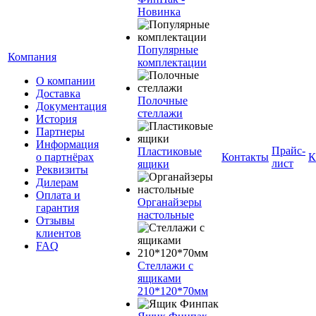
Новинка
Популярные
Компания
комплектации
О компании
Доставка
Полочные
Документация
стеллажи
История
Партнеры
Информация
Прайс-
Пластиковые
о партнёрах
Контакты
К
лист
ящики
Реквизиты
Дилерам
Оплата и
Органайзеры
гарантия
настольные
Отзывы
клиентов
FAQ
Стеллажи с
ящиками
210*120*70мм