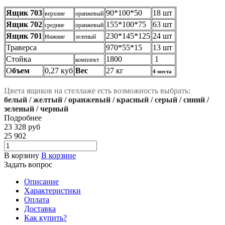
Я
щик 703
90*100*50
18 шт
верхние
оранжевый
Ящик 702
155*100*75
63 шт
средние
оранжевый
Ящик 701
н
230*145*125
24 шт
ижние
зеленый
Траверса
970*55*15
13 шт
Стойка
1800
1
комплект
О
бъем
0,27 куб
Вес
27 кг
4 места
Цвета ящиков на стеллаже есть возможность выбрать:
белый / желтый / оранжевый / красный / серый / синий /
зеленый / черный
Подробнее
23 328
руб
25 902
В корзину
В корзине
Задать вопрос
Описание
Характеристики
Оплата
Доставка
Как купить?