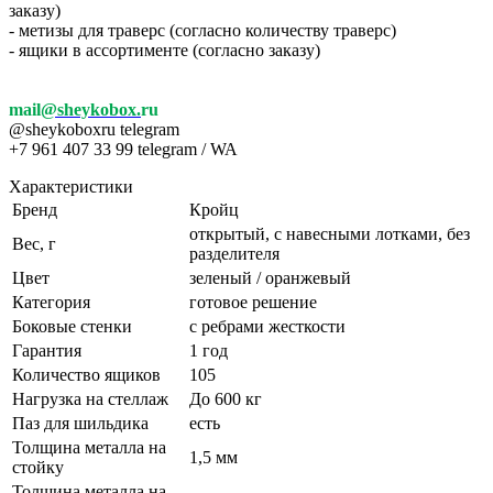
заказу)
- метизы для траверс (согласно количеству траверс)
- ящики в ассортименте (согласно заказу)
mail
@sheykobox.
ru
@sheykoboxru telegram
+7 961 407 33 99 telegram / WA
Характеристики
Бренд
Кройц
открытый, с навесными лотками, без
Вес, г
разделителя
Цвет
зеленый / оранжевый
Категория
готовое решение
Боковые стенки
с ребрами жесткости
Гарантия
1 год
Количество ящиков
105
Нагрузка на стеллаж
До 600 кг
Паз для шильдика
есть
Толщина металла на
1,5 мм
стойку
Толщина металла на