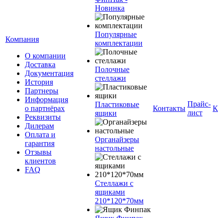
Новинка
Популярные
Компания
комплектации
О компании
Доставка
Полочные
Документация
стеллажи
История
Партнеры
Информация
Прайс-
Пластиковые
о партнёрах
Контакты
К
лист
ящики
Реквизиты
Дилерам
Оплата и
Органайзеры
гарантия
настольные
Отзывы
клиентов
FAQ
Стеллажи с
ящиками
210*120*70мм