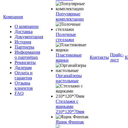
Популярные
Компания
комплектации
О компании
Доставка
Полочные
Документация
стеллажи
История
Партнеры
Информация
Прайс-
Пластиковые
о партнёрах
Контакты
К
лист
ящики
Реквизиты
Дилерам
Оплата и
Органайзеры
гарантия
настольные
Отзывы
клиентов
FAQ
Стеллажи с
ящиками
210*120*70мм
Ящик Финпак