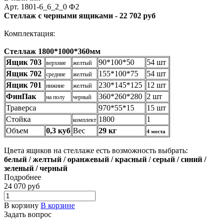
Арт.
1801-6_6_2_0 Ф2
Стеллаж с черными ящиками -
22 702 руб
Комплектация:
Стеллаж 1800*1000*360мм
Ящик 703
90*100*50
54 шт
верхние
желтый
Ящик 702
155*100*75
54 шт
средние
желтый
Ящик 701
230*145*125
12 шт
нижние
желтый
ФинПак
360*260*280
2 шт
на полу
черный
Траверса
970*55*15
15 шт
Стойка
1800
1
комплект
Объем
0,3 куб
Вес
29 кг
4 места
Цвета ящиков на стеллаже есть возможность выбрать:
белый / желтый / оранжевый / красный / серый / синий /
зеленый / черный
Подробнее
24 070
руб
В корзину
В корзине
Задать вопрос