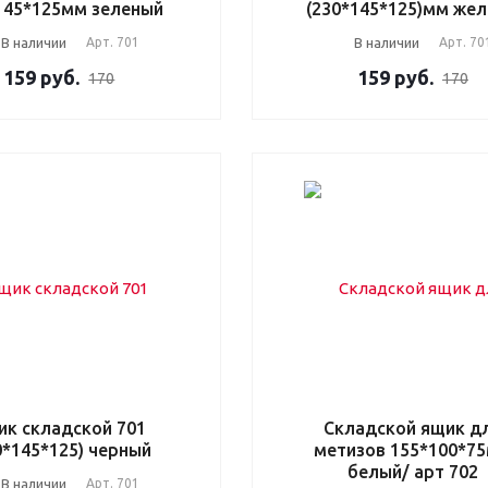
145*125мм зеленый
(230*145*125)мм же
В наличии
Арт.
701
В наличии
Арт.
70
159
руб.
159
руб.
170
170
ик складской 701
Складской ящик д
0*145*125) черный
метизов 155*100*7
белый/ арт 702
В наличии
Арт.
701