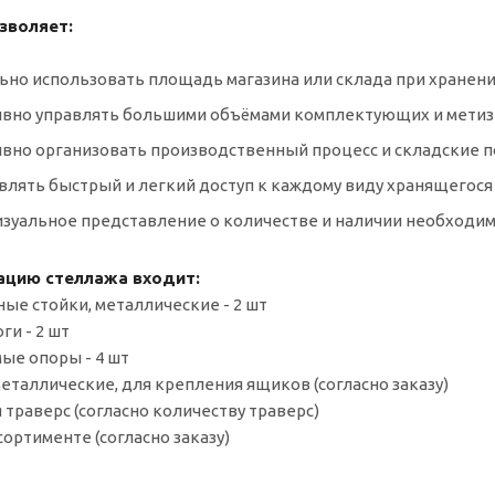
зволяет:
ьно использовать площадь магазина или склада при хранени
ивно управлять большими объёмами комплектующих и метиз
ивно организовать производственный процесс и складские 
влять быстрый и легкий доступ к каждому виду хранящегося
визуальное представление о количестве и наличии необходи
ацию стеллажа входит:
ные стойки, металлические - 2 шт
ги - 2 шт
мые опоры - 4 шт
металлические, для крепления ящиков (согласно заказу)
 траверс (согласно количеству траверс)
сортименте (согласно заказу)