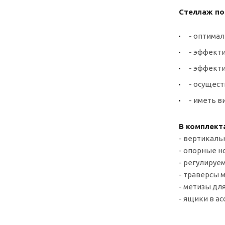
Стеллаж по
- оптимал
- эффект
- эффект
- осущест
- иметь 
В комплект
- вертикаль
- опорные но
- регулируе
- траверсы 
- метизы для
- ящики в ас