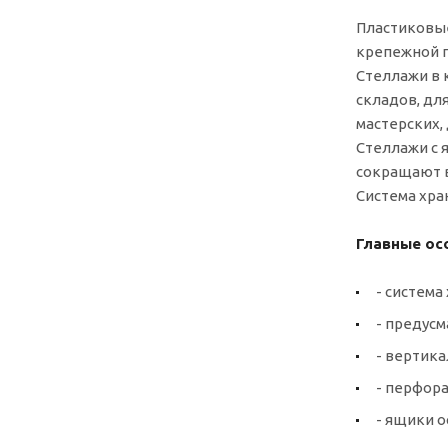
Пластиковые
крепежной п
Стеллажи в 
складов, дл
мастерских, 
Стеллажи с 
сокращают в
Система хра
Главные ос
- систем
- предус
- вертик
- перфора
- ящики о