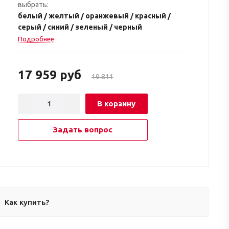
выбрать:
белый / желтый / оранжевый / красный /
серый / синий / зеленый / черный
Подробнее
17 959
руб
19 811
В корзину
Задать вопрос
Как купить?