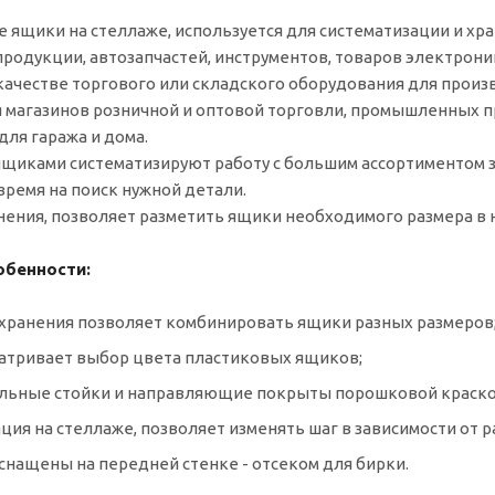
 ящики на стеллаже, используется для систематизации и х
родукции, автозапчастей, инструментов, товаров электрони
качестве торгового или складского оборудования для прои
я магазинов розничной и оптовой торговли, промышленных пр
для гаража и дома.
ящиками систематизируют работу с большим ассортиментом з
ремя на поиск нужной детали.
нения, позволяет разметить ящики необходимого размера в 
обенности:
а хранения позволяет комбинировать ящики разных размеров
матривает выбор цвета пластиковых ящиков;
альные стойки и направляющие покрыты порошковой краско
ция на стеллаже, позволяет изменять шаг в зависимости от 
снащены на передней стенке - отсеком для бирки.