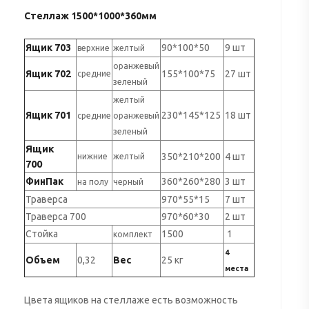
Стеллаж 1500*1000*360мм
Ящик 703
90*100*50
9 шт
верхние
желтый
оранжевый
Ящик 702
155*100*75
27 шт
средние
зеленый
желтый
Ящик 701
230*145*125
18 шт
средние
оранжевый
зеленый
Ящик
350*210*200
4 шт
нижние
желтый
700
ФинПак
360*260*280
3 шт
на полу
черный
Траверса
970*55*15
7 шт
Траверса 700
970*60*30
2 шт
Стойка
1500
1
комплект
4
Объем
0,32
Вес
25 кг
места
Цвета ящиков на стеллаже есть возможность