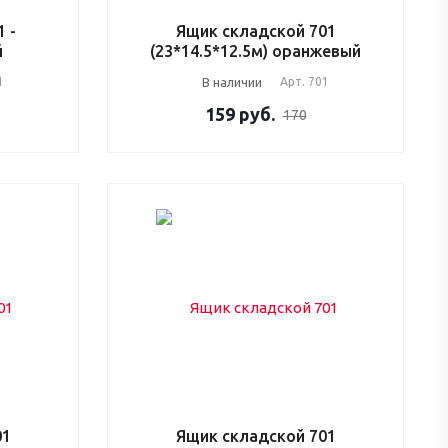
 -
Ящик складской 701
й
(23*14.5*12.5м) оранжевый
1
В наличии
Арт.
701
159
руб.
170
01
Ящик складской 701