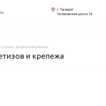
г. Таганрог
ru
Поляковское шоссе 16
 стеллаж - для метизов и крепежа
етизов и крепежа
КА