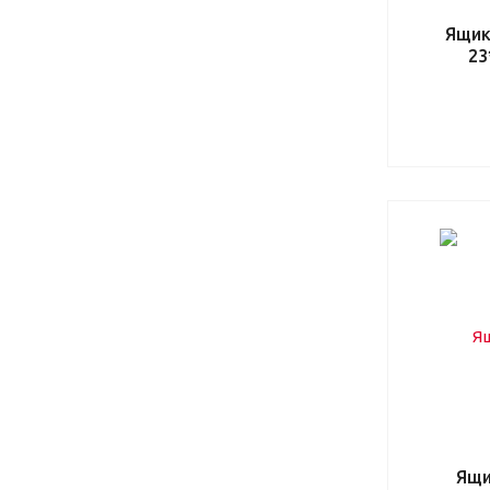
Ящик
23
Ящи