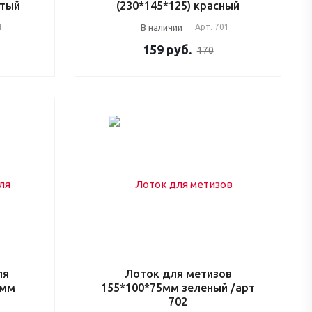
лтый
(230*145*125) красный
1
В наличии
Арт.
701
159
руб.
170
ля
Лоток для метизов
5мм
155*100*75мм зеленый /арт
702