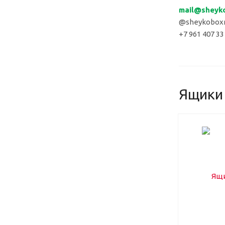
mail
@sheyk
@sheykoboxr
+7 961 407 33
Ящики