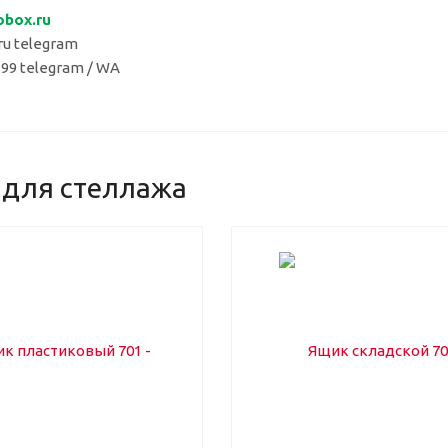
obox.
ru
u telegram
 99 telegram / WA
 для стеллажа