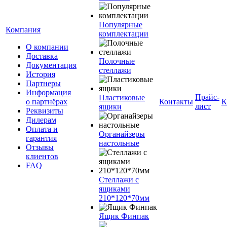
Популярные
Компания
комплектации
О компании
Доставка
Полочные
Документация
стеллажи
История
Партнеры
Информация
Прайс-
Пластиковые
о партнёрах
Контакты
К
лист
ящики
Реквизиты
Дилерам
Оплата и
Органайзеры
гарантия
настольные
Отзывы
клиентов
FAQ
Стеллажи с
ящиками
210*120*70мм
Ящик Финпак