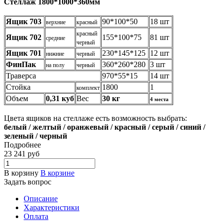
Стеллаж 1800*1000*360мм
Ящик 703
90*100*50
18 шт
верхние
красный
красный
Ящик 702
155*100*75
81 шт
средние
черный
Ящик 701
230*145*125
12 шт
нижние
черный
ФинПак
360*260*280
3 шт
на полу
черный
Траверса
970*55*15
14 шт
Стойка
1800
1
комплект
Объем
0,31 куб
Вес
30 кг
4 места
Цвета ящиков на стеллаже есть возможность выбрать:
белый / желтый / оранжевый / красный / серый / синий /
зеленый / черный
Подробнее
23 241
руб
В корзину
В корзине
Задать вопрос
Описание
Характеристики
Оплата