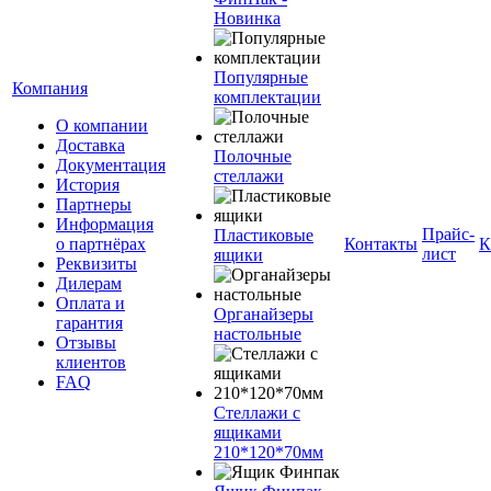
Новинка
Популярные
Компания
комплектации
О компании
Доставка
Полочные
Документация
стеллажи
История
Партнеры
Информация
Прайс-
Пластиковые
о партнёрах
Контакты
К
лист
ящики
Реквизиты
Дилерам
Оплата и
Органайзеры
гарантия
настольные
Отзывы
клиентов
FAQ
Стеллажи с
ящиками
210*120*70мм