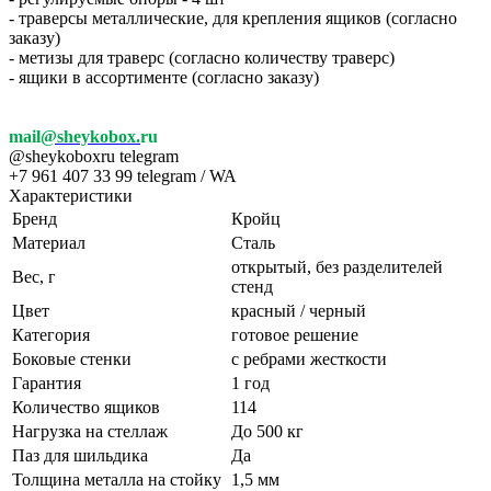
- траверсы металлические, для крепления ящиков (согласно
заказу)
- метизы для траверс (согласно количеству траверс)
- ящики в ассортименте (согласно заказу)
mail
@sheykobox.
ru
@sheykoboxru telegram
+7 961 407 33 99 telegram / WA
Характеристики
Бренд
Кройц
Материал
Сталь
открытый, без разделителей
Вес, г
стенд
Цвет
красный / черный
Категория
готовое решение
Боковые стенки
с ребрами жесткости
Гарантия
1 год
Количество ящиков
114
Нагрузка на стеллаж
До 500 кг
Паз для шильдика
Да
Толщина металла на стойку
1,5 мм