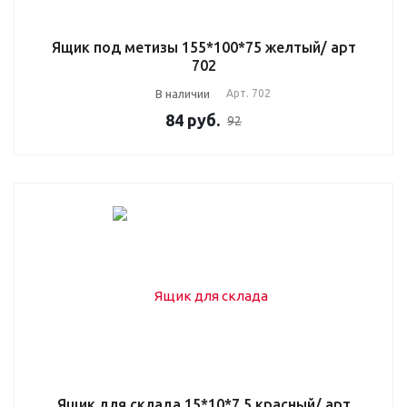
Ящик под метизы 155*100*75 желтый/ арт
702
В наличии
Арт.
702
84
руб.
92
Ящик для склада 15*10*7,5 красный/ арт