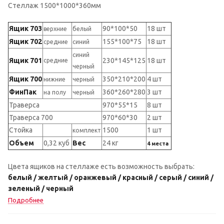
Стеллаж 1500*1000*360мм
Ящик 703
90*100*50
18 шт
верхние
белый
Ящик 702
155*100*75
18 шт
средние
синий
синий
Ящик 701
230*145*125
18 шт
средние
черный
Ящик 700
350*210*200
4 шт
нижние
черный
ФинПак
360*260*280
3 шт
на полу
черный
Траверса
970*55*15
8 шт
Траверса 700
970*60*30
2 шт
Стойка
1500
1 шт
комплект
Объем
0,32 куб
Вес
24 кг
4 места
Цвета ящиков на стеллаже есть возможность выбрать:
белый / желтый / оранжевый / красный / серый / синий /
зеленый / черный
Подробнее