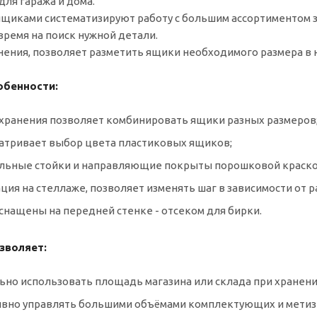
для гаража и дома.
ящиками систематизируют работу с большим ассортиментом з
ремя на поиск нужной детали.
нения, позволяет разметить ящики необходимого размера в 
обенности:
а хранения позволяет комбинировать ящики разных размеров
матривает выбор цвета пластиковых ящиков;
альные стойки и направляющие покрыты порошковой краско
ция на стеллаже, позволяет изменять шаг в зависимости от 
снащены на передней стенке - отсеком для бирки.
зволяет:
ьно использовать площадь магазина или склада при хранени
ивно управлять большими объёмами комплектующих и метиз