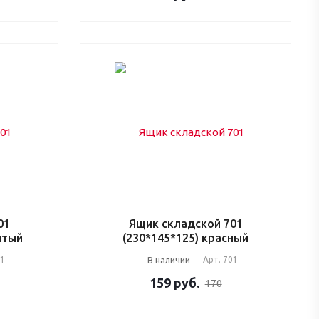
01
Ящик складской 701
лтый
(230*145*125) красный
01
В наличии
Арт.
701
159
руб.
170