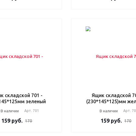
к складской 701 -
Ящик складской 7
145*125мм зеленый
(230*145*125)мм же
В наличии
Арт.
701
В наличии
Арт.
7
159
руб.
159
руб.
170
170