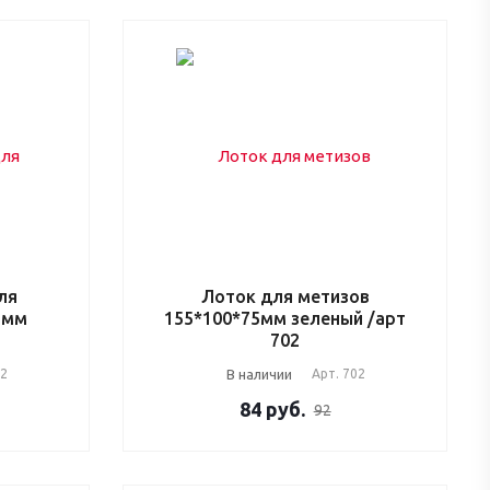
ля
Лоток для метизов
5мм
155*100*75мм зеленый /арт
702
02
В наличии
Арт.
702
84
руб.
92