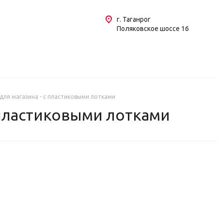
г. Таганрог
Поляковское шоссе 16
для магазина - с пластиковыми лотками
 пластиковыми лотками
КА