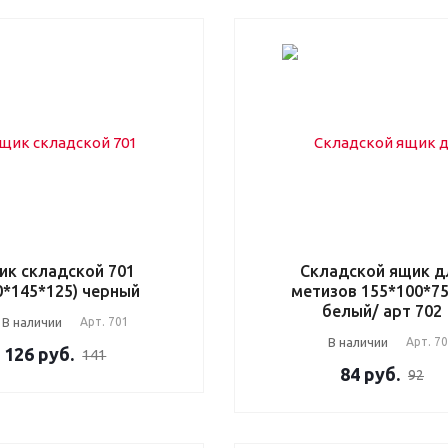
ик складской 701
Складской ящик д
0*145*125) черный
метизов 155*100*7
белый/ арт 702
В наличии
Арт.
701
В наличии
Арт.
7
126
руб.
141
84
руб.
92