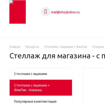
mail@sheykobox.ru
Главная
Продукты
Стеллажи с ящиками + ФинПак
Стеллаж 
Стеллаж для магазина - с
Стеллажи с ящиками
НОВИН
Стеллажи с ящиками +
ФинПак - Новинка
Популярные комплектации