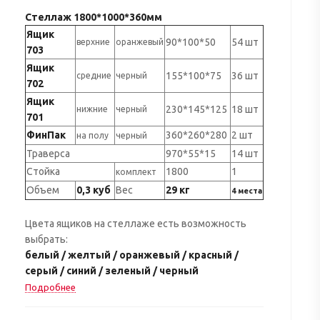
Стеллаж 1800*1000*360мм
Ящик
90*100*50
54 шт
верхние
оранжевый
703
Ящик
155*100*75
36 шт
средние
черный
702
Ящик
230*145*125
18 шт
нижние
черный
701
ФинПак
360*260*280
2 шт
на полу
черный
Траверса
970*55*15
14 шт
Стойка
1800
1
комплект
Объем
0,3 куб
Вес
29 кг
4 места
Цвета ящиков на стеллаже есть возможность
выбрать:
белый / желтый / оранжевый / красный /
серый / синий / зеленый / черный
Подробнее