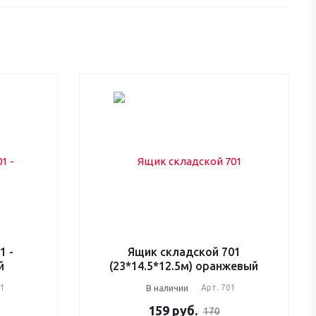
1 -
Ящик складской 701
й
(23*14.5*12.5м) оранжевый
01
В наличии
Арт.
701
159
руб.
170