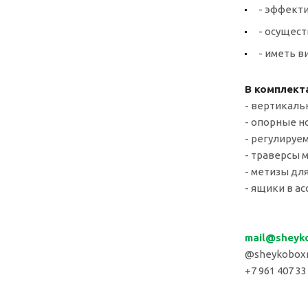
- эффект
- осущест
- иметь 
В комплект
- вертикаль
- опорные но
- регулируе
- траверсы 
- метизы для
- ящики в ас
mail
@sheyk
@sheykoboxr
+7 961 407 33