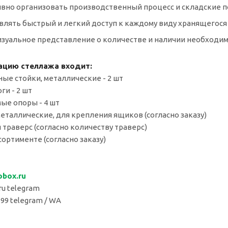
ивно организовать производственный процесс и складские 
влять быстрый и легкий доступ к каждому виду хранящегося
визуальное представление о количестве и наличии необходи
ацию стеллажа входит:
ные стойки, металлические - 2 шт
ги - 2 шт
мые опоры - 4 шт
металлические, для крепления ящиков (согласно заказу)
 траверс (согласно количеству траверс)
сортименте (согласно заказу)
obox.
ru
u telegram
 99 telegram / WA