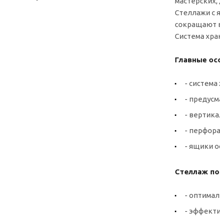
мастерских, 
Стеллажи с 
сокращают в
Система хра
Главные ос
- систем
- предус
- вертик
- перфора
- ящики о
Стеллаж по
- оптимал
- эффект