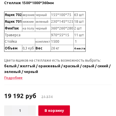
Стеллаж 1500*1000*360мм
Ящик 702
155*100*75
63 шт
верхние
черный
Ящик 701
230*145*125
18 шт
нижние
зеленый
ФинПак
360*260*280
2 шт
на полу
черный
Траверса
970*55*15
11 шт
Стойка
1500
1
комплект
Объем
0,3 куб
Вес
26 кг
4
места
Цвета ящиков на стеллаже есть возможность выбрать:
белый / желтый / оранжевый / красный / серый / синий /
зеленый / черный
Подробнее
19 192
руб
21 374
В корзину