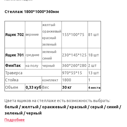
Стеллаж 1800*1000*360мм
желтый
оранжевый
Ящик 702
155*100*75
81 шт
верхние
красный
зеленый
зеленый
Ящик 701
230*145*125
18 шт
средние
синий
ФинПак
360*260*280
2 шт
на полу
черный
Траверса
970*55*15
13 шт
Стойка
1800
1
комплект
Объем
0,33 куб
Вес
30 кг
4 места
Цвета ящиков на стеллаже есть возможность выбрать:
белый / желтый / оранжевый / красный / серый / синий /
зеленый / черный
Подробнее