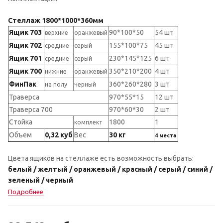
Стеллаж 1800*1000*360мм
Ящик 703
90*100*50
54 шт
верхние
оранжевый
Ящик 702
155*100*75
45 шт
средние
серый
Ящик 701
230*145*125
6 шт
средние
серый
Ящик 700
350*210*200
4 шт
нижние
оранжевый
ФинПак
360*260*280
3 шт
на полу
черный
Траверса
970*55*15
12 шт
Траверса 700
970*60*30
2 шт
Стойка
1800
1
комплект
Объем
0,32 куб
Вес
30 кг
4 места
Цвета ящиков на стеллаже есть возможность выбрать:
белый / желтый / оранжевый / красный / серый / синий /
зеленый / черный
Подробнее