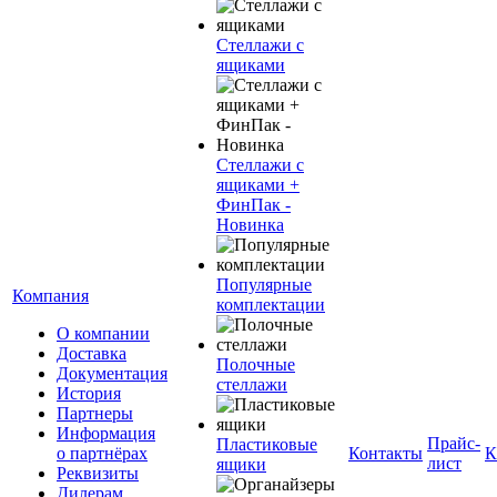
Стеллажи с
ящиками
Стеллажи с
ящиками +
ФинПак -
Новинка
Популярные
Компания
комплектации
О компании
Доставка
Полочные
Документация
стеллажи
История
Партнеры
Информация
Прайс-
Пластиковые
о партнёрах
Контакты
К
лист
ящики
Реквизиты
Дилерам