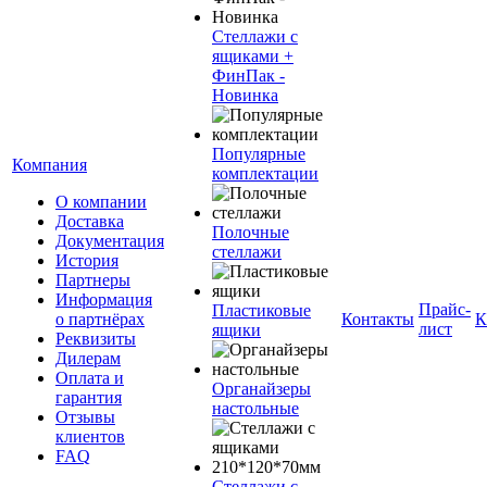
Стеллажи с
ящиками +
ФинПак -
Новинка
Популярные
Компания
комплектации
О компании
Доставка
Полочные
Документация
стеллажи
История
Партнеры
Информация
Прайс-
Пластиковые
о партнёрах
Контакты
К
лист
ящики
Реквизиты
Дилерам
Оплата и
Органайзеры
гарантия
настольные
Отзывы
клиентов
FAQ
Стеллажи с