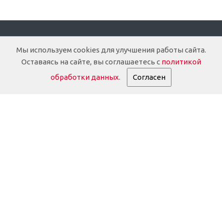
Компания
Мы используем cookies для улучшения работы сайта.
Оставаясь на сайте, вы соглашаетесь с
политикой
О компании
обработки данных
.
Согласен
Доставка
Документация
История
Партнеры
Информация о партнёрах
Реквизиты
Дилерам
Оплата и гарантия
Отзывы клиентов
FAQ