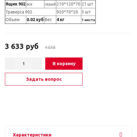
Ящик 902
210*120*70
21 шт
все
серый
Траверса 902
920*70*20
3 шт
Объем
0.02 куб
Вес
4 кг
1 место
3 633
руб
4 038
В корзину
Задать вопрос
Характеристики