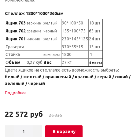
Стеллаж 1800*1000*360мм
Я
щик 703
90*100*50
18 шт
верхние
желтый
Ящик 702
155*100*75
63 шт
средние
черный
Ящик 701
230*145*125
24 шт
нижние
желтый
Траверса
970*55*15
13 шт
Стойка
1800
1
комплект
О
бъем
0,27 куб
Вес
27 кг
4 места
Цвета ящиков на стеллаже есть возможность выбрать:
белый / желтый / оранжевый / красный / серый / синий /
зеленый / черный
Подробнее
22 572
руб
25 335
В корзину