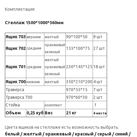
Комплектация:
Стеллаж 1500*1000*360мм
Ящик 703
90*100*50
9 шт
верхние
желтый
оранжевый
Ящик 702
155*100*75
27 шт
средние
зеленый
желтый
Ящик 701
230*145*125
18 шт
средние
оранжевый
зеленый
Ящик 700
350*210*200
4 шт
нижние
желтый
Траверса
970*55*15
7 шт
Траверса 700
970*60*30
2 шт
Стойка
1
комплект
Объем
0,25 куб
Вес
21 кг
4 места
Цвета ящиков на стеллаже есть возможность выбрать:
белый / желтый / оранжевый / красный / серый / синий /