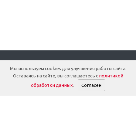
Компания
Мы используем cookies для улучшения работы сайта.
Оставаясь на сайте, вы соглашаетесь с
политикой
О компании
обработки данных
.
Согласен
Доставка
Документация
История
Партнеры
Информация о партнёрах
Реквизиты