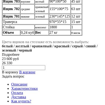
Ящик 703
90*100*50
45 шт
верхние
желтый
оранжевый
Ящик 702
155*100*75
63 шт
средние
зеленый
Ящик 701
230*145*125
12 шт
нижние
зеленый
Траверса
970*55*15
15 шт
Стойка
1800
1
комплект
Объем
0,24 куб
В
ес
27 кг
4 места
Цвета ящиков на стеллаже есть возможность выбрать:
белый / желтый / оранжевый / красный / серый / синий /
зеленый / черный
Подробнее
23 600
руб
26 330
В корзину
В корзине
Задать вопрос
Описание
Характеристики
Оплата
Доставка
Как купить?