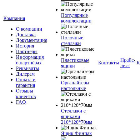
Популярные
Компания
комплектации
О компании
Доставка
Полочные
Документация
стеллажи
История
Партнеры
Информация
Прайс-
Пластиковые
о партнёрах
Контакты
К
лист
ящики
Реквизиты
Дилерам
Оплата и
Органайзеры
гарантия
настольные
Отзывы
клиентов
FAQ
Стеллажи с
ящиками
210*120*70мм
Ящик Финпак