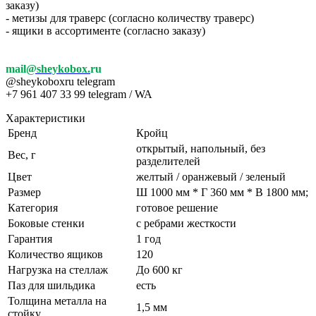
заказу)
- метизы для траверс (согласно количеству траверс)
- ящики в ассортименте (согласно заказу)
mail
@sheykobox.
ru
@sheykoboxru telegram
+7 961 407 33 99 telegram / WA
Характеристики
Бренд
Кройц
открытый, напольный, без
Вес, г
разделителей
Цвет
желтый / оранжевый / зеленый
Размер
Ш 1000 мм * Г 360 мм * В 1800 мм;
Категория
готовое решение
Боковые стенки
с ребрами жесткости
Гарантия
1 год
Количество ящиков
120
Нагрузка на стеллаж
До 600 кг
Паз для шильдика
есть
Толщина металла на
1,5 мм
стойку