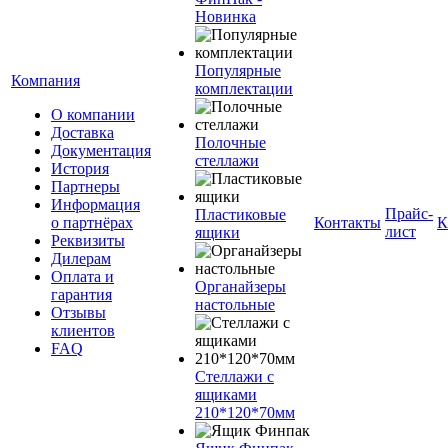
Новинка
Популярные
Компания
комплектации
О компании
Доставка
Полочные
Документация
стеллажи
История
Партнеры
Информация
Прайс-
Пластиковые
о партнёрах
Контакты
К
лист
ящики
Реквизиты
Дилерам
Оплата и
Органайзеры
гарантия
настольные
Отзывы
клиентов
FAQ
Стеллажи с
ящиками
210*120*70мм