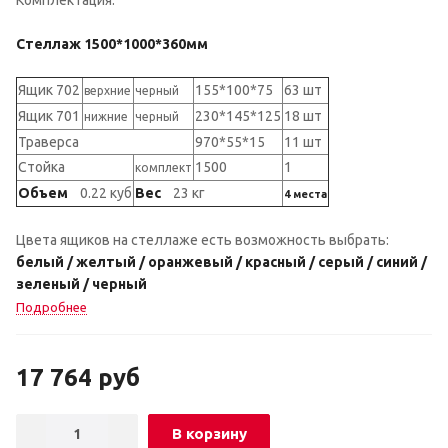
Стеллаж 1500*1000*360мм
Ящик 702
155*100*75
63 шт
верхние
черный
Ящик 701
230*145*125
18 шт
нижние
черный
Траверса
970*55*15
11 шт
Стойка
1500
1
комплект
Объем
0.22 куб
Вес
23 кг
4 места
Цвета ящиков на стеллаже есть возможность выбрать:
белый / желтый / оранжевый / красный / серый / синий /
зеленый / черный
Подробнее
17 764
руб
В корзину