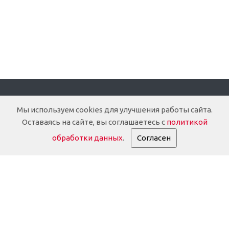
Компания
Мы используем cookies для улучшения работы сайта.
Оставаясь на сайте, вы соглашаетесь с
политикой
О компании
обработки данных
.
Согласен
Доставка
Документация
История
Партнеры
Информация о партнёрах
Реквизиты
Дилерам