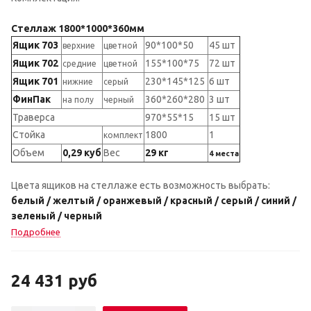
Стеллаж 1800*1000*360мм
Ящик 703
90*100*50
45 шт
верхние
цветной
Ящик 702
155*100*75
72 шт
средние
цветной
Ящик 701
230*145*125
6 шт
нижние
серый
ФинПак
360*260*280
3 шт
на полу
черный
Траверса
970*55*15
15 шт
Стойка
1800
1
комплект
Объем
0,29 куб
Вес
29 кг
4 места
Цвета ящиков на стеллаже есть возможность выбрать:
белый / желтый / оранжевый / красный / серый / синий /
зеленый / черный
Подробнее
24 431
руб