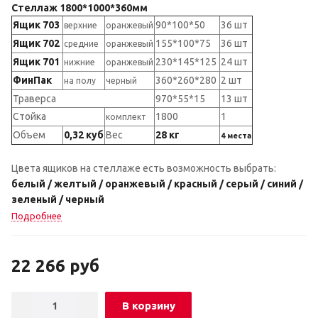
Стеллаж 1800*1000*360мм
Ящик 703
90*100*50
36 шт
верхние
оранжевый
Ящик 702
155*100*75
36 шт
средние
оранжевый
Ящик 701
230*145*125
24 шт
нижние
оранжевый
ФинПак
360*260*280
2 шт
на полу
черный
Траверса
970*55*15
13 шт
Стойка
1800
1
комплект
Объем
0,32 куб
Вес
28 кг
4 места
Цвета ящиков на стеллаже есть возможность выбрать:
белый / желтый / оранжевый / красный / серый / синий /
зеленый / черный
Подробнее
22 266
руб
В корзину