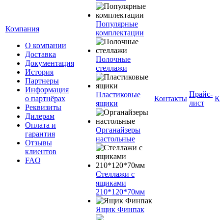
Популярные
Компания
комплектации
О компании
Доставка
Полочные
Документация
стеллажи
История
Партнеры
Информация
Прайс-
Пластиковые
о партнёрах
Контакты
К
лист
ящики
Реквизиты
Дилерам
Оплата и
Органайзеры
гарантия
настольные
Отзывы
клиентов
FAQ
Стеллажи с
ящиками
210*120*70мм
Ящик Финпак