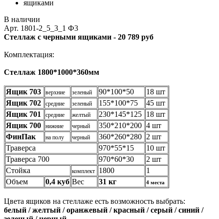
В наличии
Арт.
1801-2_5_3_1 Ф3
Стеллаж с черными ящиками -
20 789 руб
Комплектация:
Стеллаж 1800*1000*360мм
Ящик 703
90*100*50
18 шт
верхние
зеленый
Ящик 702
155*100*75
45 шт
средние
зеленый
Ящик 701
230*145*125
18 шт
средние
желтый
Ящик 700
350*210*200
4 шт
нижние
черный
ФинПак
360*260*280
2 шт
на полу
черный
Траверса
970*55*15
10 шт
Траверса 700
970*60*30
2 шт
Стойка
1800
1
комплект
Объем
0,4 куб
Вес
31 кг
4 места
Цвета ящиков на стеллаже есть возможность выбрать:
белый / желтый / оранжевый / красный / серый / синий /
зеленый / черный