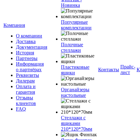
Новинка
Популярные
Компания
комплектации
О компании
Доставка
Полочные
Документация
стеллажи
История
Партнеры
Информация
Прайс-
Пластиковые
о партнёрах
Контакты
К
лист
ящики
Реквизиты
Дилерам
Оплата и
Органайзеры
гарантия
настольные
Отзывы
клиентов
FAQ
Стеллажи с
ящиками
210*120*70мм