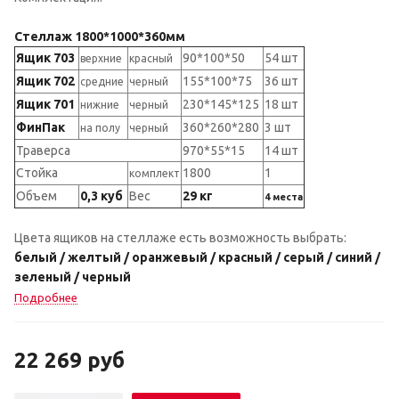
Стеллаж 1800*1000*360мм
Ящик 703
90*100*50
54 шт
верхние
красный
Ящик 702
155*100*75
36 шт
средние
черный
Ящик 701
230*145*125
18 шт
нижние
черный
ФинПак
360*260*280
3 шт
на полу
черный
Траверса
970*55*15
14 шт
Стойка
1800
1
комплект
Объем
0,3 куб
Вес
29 кг
4 места
Цвета ящиков на стеллаже есть возможность выбрать:
белый / желтый / оранжевый / красный / серый / синий /
зеленый / черный
Подробнее
22 269
руб