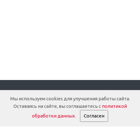
Компания
Мы используем cookies для улучшения работы сайта.
Оставаясь на сайте, вы соглашаетесь с
политикой
О компании
обработки данных
.
Согласен
Доставка
Документация
История