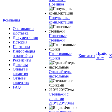
Новинка
Популярные
Компания
комплектации
О компании
Доставка
Полочные
Документация
стеллажи
История
Партнеры
Информация
Прайс-
Пластиковые
о партнёрах
Контакты
К
лист
ящики
Реквизиты
Дилерам
Оплата и
Органайзеры
гарантия
настольные
Отзывы
клиентов
FAQ
Стеллажи с
ящиками
210*120*70мм