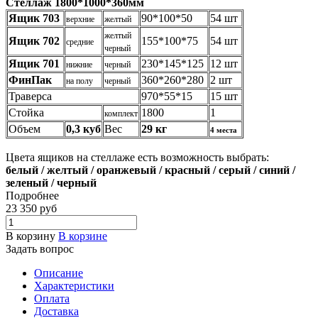
Стеллаж 1800*1000*360мм
Ящик 703
90*100*50
54 шт
верхние
желтый
желтый
Ящик 702
155*100*75
54 шт
средние
черный
Ящик 701
230*145*125
12 шт
нижние
черный
ФинПак
360*260*280
2 шт
на полу
черный
Траверса
970*55*15
15 шт
Стойка
1800
1
комплект
Объем
0,3 куб
Вес
29 кг
4 места
Цвета ящиков на стеллаже есть возможность выбрать:
белый / желтый / оранжевый / красный / серый / синий /
зеленый / черный
Подробнее
23 350
руб
В корзину
В корзине
Задать вопрос
Описание
Характеристики
Оплата
Доставка