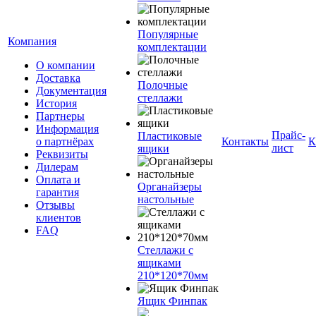
Популярные
Компания
комплектации
О компании
Доставка
Полочные
Документация
стеллажи
История
Партнеры
Информация
Прайс-
Пластиковые
о партнёрах
Контакты
К
лист
ящики
Реквизиты
Дилерам
Оплата и
Органайзеры
гарантия
настольные
Отзывы
клиентов
FAQ
Стеллажи с
ящиками
210*120*70мм
Ящик Финпак