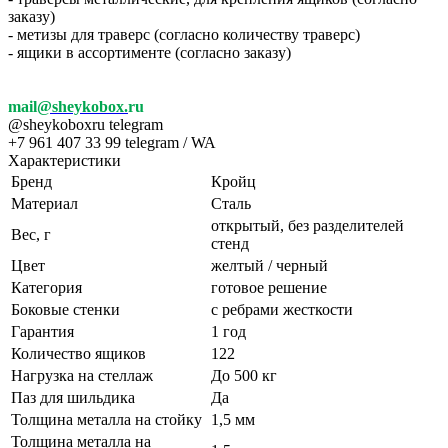
заказу)
- метизы для траверс (согласно количеству траверс)
- ящики в ассортименте (согласно заказу)
mail
@sheykobox.
ru
@sheykoboxru telegram
+7 961 407 33 99 telegram / WA
Характеристики
Бренд
Кройц
Материал
Сталь
открытый, без разделителей
Вес, г
стенд
Цвет
желтый / черный
Категория
готовое решение
Боковые стенки
с ребрами жесткости
Гарантия
1 год
Количество ящиков
122
Нагрузка на стеллаж
До 500 кг
Паз для шильдика
Да
Толщина металла на стойку
1,5 мм
Толщина металла на