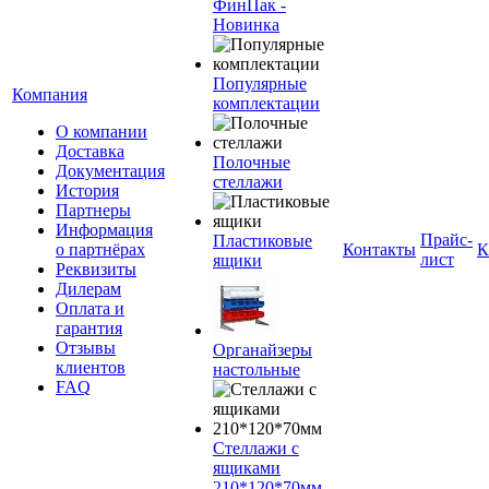
ФинПак -
Новинка
Популярные
Компания
комплектации
О компании
Доставка
Полочные
Документация
стеллажи
История
Партнеры
Информация
Прайс-
Пластиковые
о партнёрах
Контакты
К
лист
ящики
Реквизиты
Дилерам
Оплата и
гарантия
Отзывы
Органайзеры
клиентов
настольные
FAQ
Стеллажи с
ящиками
210*120*70мм