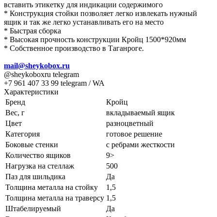
вставить этикетку для индикации содержимого
* Конструкция стойки позволяет легко извлекать нужный
ящик и так же легко устанавливать его на место
* Быстрая сборка
* Высокая прочность конструкции Кройц 1500*920мм
* Собственное производство в Таганроге.
mail@sheykobox.ru
@sheykoboxru telegram
+7 961 407 33 99 telegram / WA
Характеристики
Бренд
Кройц
Вес, г
вкладываемый ящик
Цвет
разноцветный
Категория
готовое решение
Боковые стенки
с ребрами жесткости
Количество ящиков
9>
Нагрузка на стеллаж
500
Паз для шильдика
Да
Толщина металла на стойку
1,5
Толщина металла на траверсу
1,5
Штабелируемый
Да