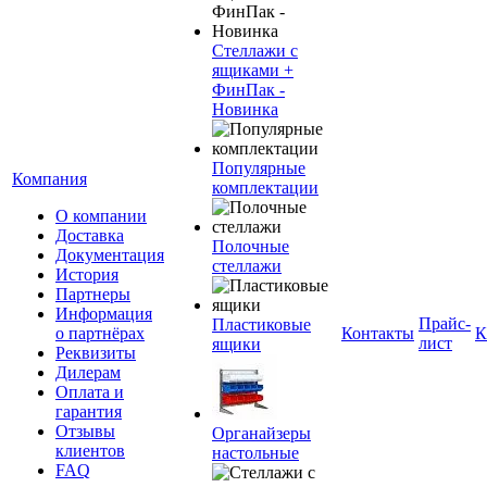
Стеллажи с
ящиками +
ФинПак -
Новинка
Популярные
Компания
комплектации
О компании
Доставка
Полочные
Документация
стеллажи
История
Партнеры
Информация
Прайс-
Пластиковые
о партнёрах
Контакты
К
лист
ящики
Реквизиты
Дилерам
Оплата и
гарантия
Отзывы
Органайзеры
клиентов
настольные
FAQ