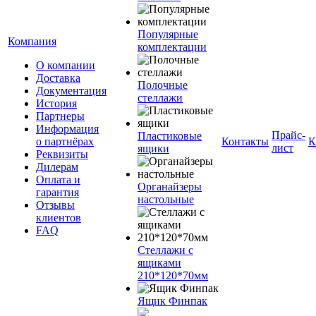
Популярные
Компания
комплектации
О компании
Доставка
Полочные
Документация
стеллажи
История
Партнеры
Информация
Прайс-
Пластиковые
о партнёрах
Контакты
К
лист
ящики
Реквизиты
Дилерам
Оплата и
Органайзеры
гарантия
настольные
Отзывы
клиентов
FAQ
Стеллажи с
ящиками
210*120*70мм
Ящик Финпак