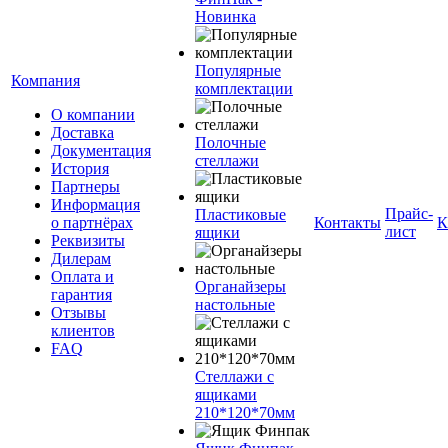
Новинка
Популярные
Компания
комплектации
О компании
Доставка
Полочные
Документация
стеллажи
История
Партнеры
Информация
Прайс-
Пластиковые
о партнёрах
Контакты
К
лист
ящики
Реквизиты
Дилерам
Оплата и
Органайзеры
гарантия
настольные
Отзывы
клиентов
FAQ
Стеллажи с
ящиками
210*120*70мм